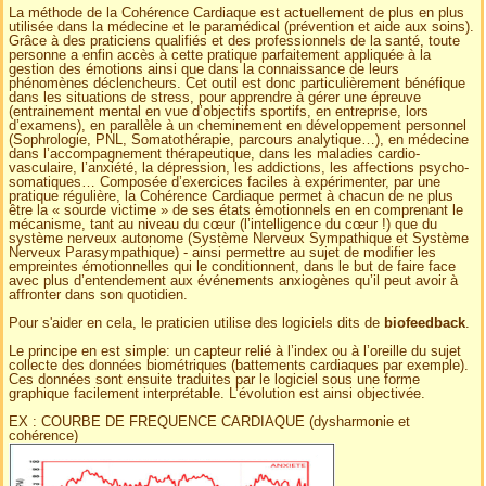
La méthode de la Cohérence Cardiaque est actuellement de plus en plus
utilisée dans la médecine et le paramédical (prévention et aide aux soins).
Grâce à des praticiens qualifiés et des professionnels de la santé, toute
personne a enfin accès à cette pratique parfaitement appliquée à la
gestion des émotions ainsi que dans la connaissance de leurs
phénomènes déclencheurs. Cet outil est donc particulièrement bénéfique
dans les situations de stress, pour apprendre à gérer une épreuve
(entrainement mental en vue d’objectifs sportifs, en entreprise, lors
d’examens), en parallèle à un cheminement en développement personnel
(Sophrologie, PNL, Somatothérapie, parcours analytique…), en médecine
dans l’accompagnement thérapeutique, dans les maladies cardio-
vasculaire, l’anxiété, la dépression, les addictions, les affections psycho-
somatiques… Composée d’exercices faciles à expérimenter, par une
pratique régulière, la Cohérence Cardiaque permet à chacun de ne plus
être la « sourde victime » de ses états émotionnels en en comprenant le
mécanisme, tant au niveau du cœur (l’intelligence du cœur !) que du
système nerveux autonome (Système Nerveux Sympathique et Système
Nerveux Parasympathique) - ainsi permettre au sujet de modifier les
empreintes émotionnelles qui le conditionnent, dans le but de faire face
avec plus d’entendement aux événements anxiogènes qu’il peut avoir à
affronter dans son quotidien.
Pour s'aider en cela, le praticien utilise des logiciels dits de
biofeedback
.
Le principe en est simple: un capteur relié à l’index ou à l’oreille du sujet
collecte des données biométriques (battements cardiaques par exemple).
Ces données sont ensuite traduites par le logiciel sous une forme
graphique facilement interprétable. L’évolution est ainsi objectivée.
EX : COURBE DE FREQUENCE CARDIAQUE (dysharmonie et
cohérence)